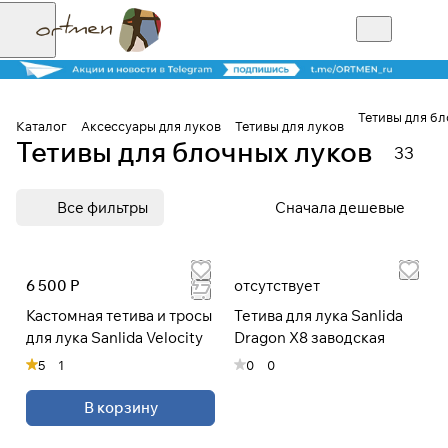
Тетивы для бл
Каталог
Аксессуары для луков
Тетивы для луков
Тетивы для блочных луков
33
Для клиентов всех банков
Все фильтры
Сначала дешевые
Разбейте
оплату на части
6 500 Р
отсутствует
Кастомная тетива и тросы
Тетива для лука Sanlida
Сегодня
для лука Sanlida Velocity
Dragon X8 заводская
25
%
5
1
0
0
В корзину
Добавляйте товары
в корзину