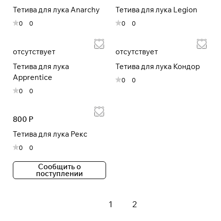
Тетива для лука Anarchy
Тетива для лука Legion
0
0
0
0
Подробнее
об оплате Плайтом
отсутствует
отсутствует
Тетива для лука
Тетива для лука Кондор
Apprentice
0
0
Остались вопросы?
0
0
25
8 800 302-02-51
раз в 2
plait.ru
недели
800 Р
Тетива для лука Рекс
0
0
Сообщить о
поступлении
1
2