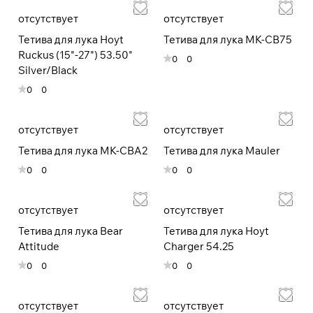
отсутствует
отсутствует
При оформлении заказа
Тетива для лука Hoyt
Тетива для лука MK-CB75
выберите метод оплаты
ПЛАЙТ
Ruckus (15"-27") 53.50"
0
0
Silver/Black
Оплачивайте сегодня только
25
%
0
0
картой любого банка
отсутствует
отсутствует
Получайте товар
Тетива для лука MK-CBА2
Тетива для лука Mauler
выбранный способом
0
0
0
0
Оставшиеся
75
% будут
отсутствует
отсутствует
списываться
с вашей карты
Тетива для лука Bear
Тетива для лука Hoyt
по
25
%
каждые 2 недели
Attitude
Charger 54.25
0
0
0
0
* При оплате через
ПЛАЙТ
скидки по купонам не
применяются.
отсутствует
отсутствует